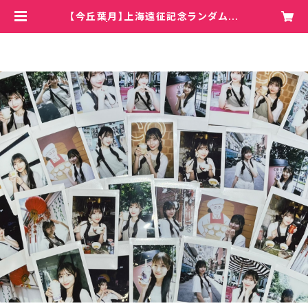
【今丘葉月】上海遠征記念ランダムチ
ェキ | Hey!Mommy!/COBO