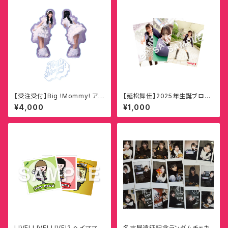
【受注受付】Big !Mommy! アク
【延松舞佳】2025年生誕ブロマ
リルスタンド【今丘葉月】
イド（全20種・ランダム3枚1セッ
¥4,000
¥1,000
ト）
LIVE! LIVE! LIVE!2 ヘイママン
名古屋遠征記念ランダムチェキ