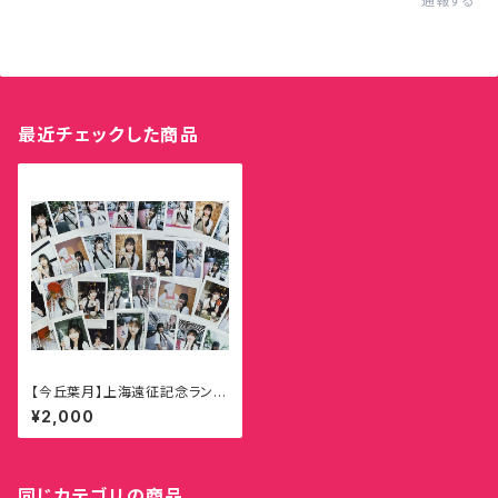
通報する
最近チェックした商品
【今丘葉月】上海遠征記念ランダ
ムチェキ
¥2,000
同じカテゴリの商品