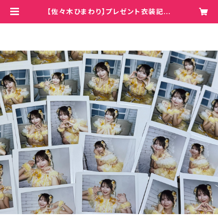
【佐々木ひまわり】プレゼント衣装記念
ランダムチェキ | Hey!Mommy!/C
OBO