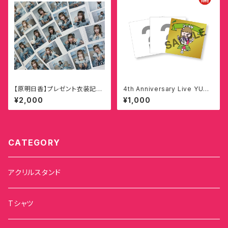
【原明日香】プレゼント衣装記念
4th Anniversary Live YUM
ランダムチェキ
MY!! BIRTHDAY!! PARTY!!
¥2,000
¥1,000
ヘイママンシール
CATEGORY
アクリルスタンド
Tシャツ