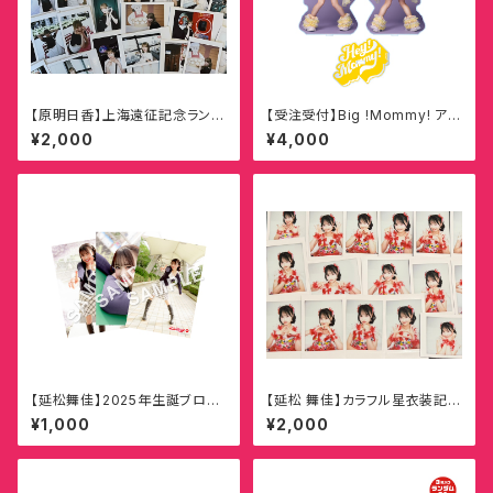
【原明日香】上海遠征記念ランダ
【受注受付】Big !Mommy! アク
ムチェキ
リルスタンド【佐々木ひまわり】
¥2,000
¥4,000
【延松舞佳】2025年生誕ブロマ
【延松 舞佳】カラフル星衣装記念
イド（全20種・ランダム3枚1セッ
ランダムチェキ
¥1,000
¥2,000
ト）