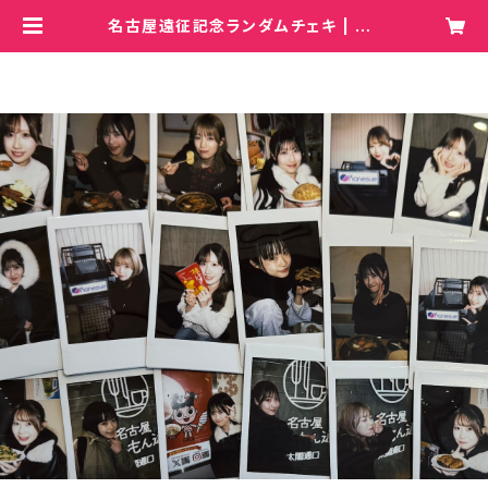
名古屋遠征記念ランダムチェキ | He
y!Mommy!/COBO