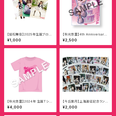
【延松舞佳】2025年生誕ブロマ
【秋元悠里】4th Anniversary
イド（全20種・ランダム3枚1セッ
Live YUMMY!! BIRTHDAY!!
¥1,000
¥2,500
ト）
PARTY!! プレゼント衣装 アク
リルスタンド
【秋元悠里】2024年 生誕Tシャ
【今丘葉月】上海遠征記念ランダ
ツ
ムチェキ
¥4,000
¥2,000