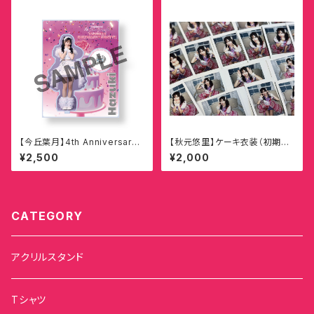
【今丘葉月】4th Anniversary
【秋元悠里】ケーキ衣装（初期衣
Live YUMMY!! BIRTHDAY!!
装カスタム）記念ランダムチェキ
¥2,500
¥2,000
PARTY!! プレゼント衣装 アク
リルスタンド
CATEGORY
アクリルスタンド
Tシャツ