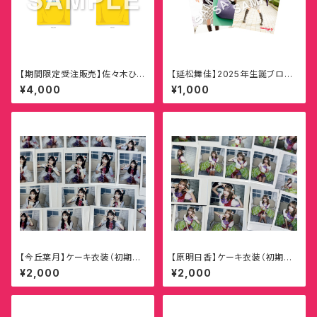
【期間限定受注販売】佐々木ひま
【延松舞佳】2025年生誕ブロマ
わり生誕祭2026 ひまわり組 拡
イド（全20種・ランダム3枚1セッ
¥4,000
¥1,000
大宣言！「 ひまわり組拡大Tシャ
ト）
ツ!!!」
【今丘葉月】ケーキ衣装（初期衣
【原明日香】ケーキ衣装（初期衣
装カスタム）記念ランダムチェキ
装カスタム）記念ランダムチェキ
¥2,000
¥2,000