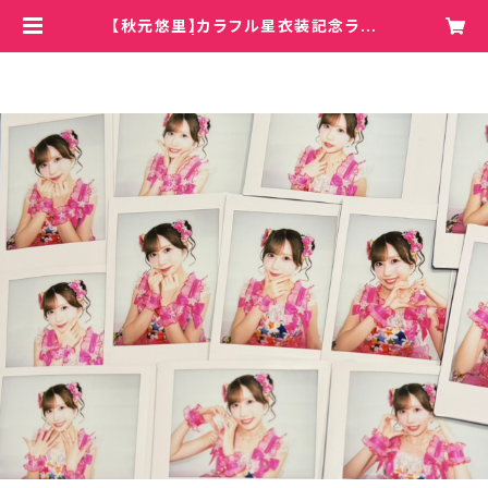
【秋元悠里】カラフル星衣装記念ラン
ダムチェキ | Hey!Mommy!/COBO