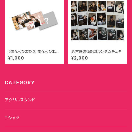
【佐々木ひまわり】佐々木ひまわ
名古屋遠征記念ランダムチェキ
り生誕祭2026 ひまわり組 拡大
¥1,000
¥2,000
宣言！ブロマイド(全20種・ラン
ダム3枚入り)
CATEGORY
アクリルスタンド
Tシャツ