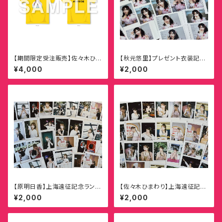
【期間限定受注販売】佐々木ひま
【秋元悠里】プレゼント衣装記念
わり生誕祭2026 ひまわり組 拡
ランダムチェキ
¥4,000
¥2,000
大宣言！「 ひまわり組拡大Tシャ
ツ!!!」
【原明日香】上海遠征記念ランダ
【佐々木ひまわり】上海遠征記念
ムチェキ
ランダムチェキ
¥2,000
¥2,000