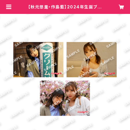
【秋元悠里・作島藍】2024年生誕ブロ
マイド | Hey!Mommy!/COBO