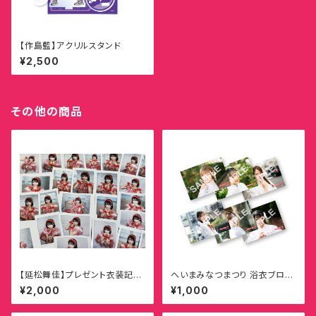
【作島藍】アクリルスタンド
¥2,500
その他の商品
【延松舞佳】プレゼント衣装記念
へいまみなつまつり 浴衣ブロマ
ランダムチェキ
イド(全35種)
¥2,000
¥1,000