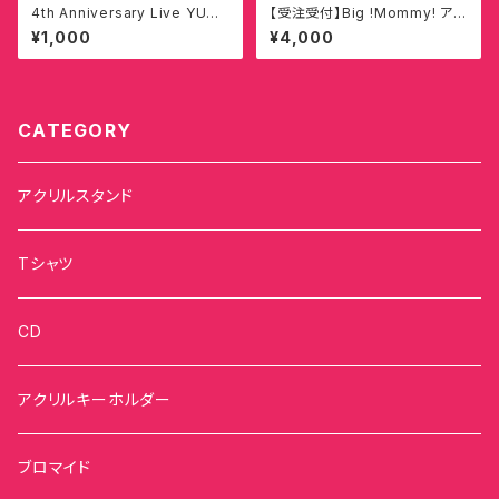
4th Anniversary Live YUM
【受注受付】Big !Mommy! アク
MY!! BIRTHDAY!! PARTY!!
リルスタンド【延松舞佳】
¥1,000
¥4,000
ヘイママンシール
CATEGORY
アクリルスタンド
Tシャツ
CD
アクリルキーホルダー
ブロマイド