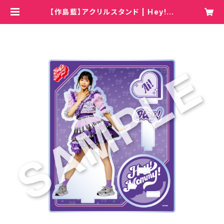
【作島藍】アクリルスタンド | Hey!M
ommy!/COBO