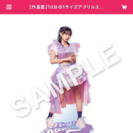
【作島藍】10分の1サイズアクリルスタ
ンド | Hey!Mommy!/COBO