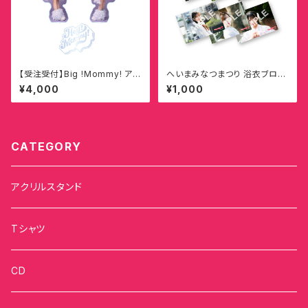
【受注受付】Big !Mommy! アク
へいまみなつまつり 浴衣ブロマ
リルスタンド【今丘葉月】
イド(全35種)
¥4,000
¥1,000
CATEGORY
アクリルスタンド
Tシャツ
CD