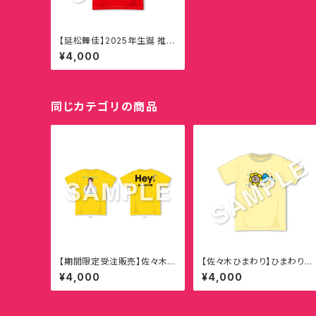
【延松舞佳】2025年生誕 推し
T〜延松ver.〜
¥4,000
同じカテゴリの商品
【期間限定受注販売】佐々木ひ
【佐々木ひまわり】ひまわり組
まわり生誕祭2026 ひまわり
の制服てぃーしゃつ♪
¥4,000
¥4,000
組 拡大宣言！「 ひまわり組拡
大Tシャツ!!!」