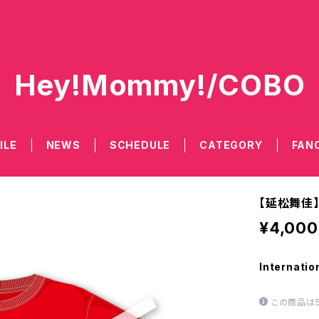
Hey!Mommy!/COBO
ILE
NEWS
SCHEDULE
CATEGORY
FAN
【延松舞佳】
¥4,000
Internatio
この商品は