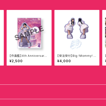
【作島藍】4th Anniversary
【受注受付】Big !Mommy! ア
Live YUMMY!! BIRTHDA
クリルスタンド【今丘葉月】
¥2,500
¥4,000
Y!! PARTY!! プレゼント衣
装 アクリルスタンド