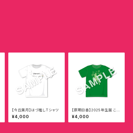
【今丘葉月】はづ推しTシャツ
【原明日香】2025年生誕 この
世界はきっとそうだ限界はな
¥4,000
¥4,000
い原ぺこTシャツ