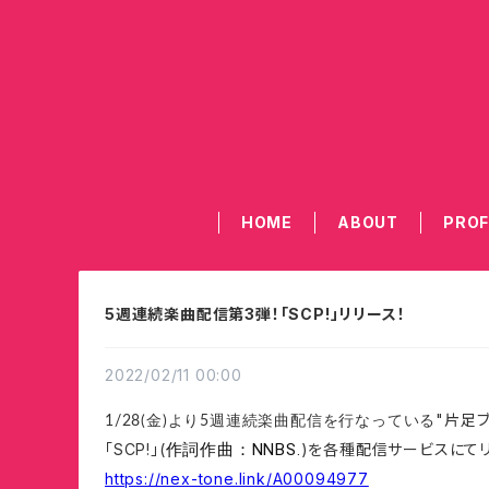
HOME
ABOUT
PROF
5週連続楽曲配信第3弾！「SCP!」リリース！
2022/02/11 00:00
"片足ブ
1/28(金)より5週連続楽曲配信を行なっている
「SCP!」
(
作詞
作曲：NNBS.
)を各種配信サービスにてリ
https://nex-tone.link/A00094977