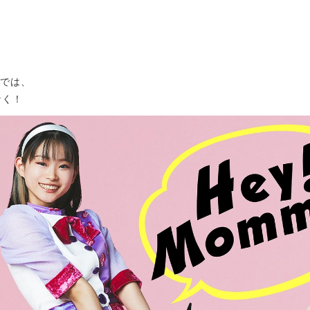
間では、
なく！