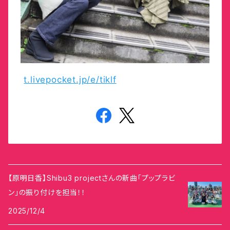
t.livepocket.jp/e/tiklf
【原明日香】Shibu3 projectさんの新曲「プップラビ
ン」の振り付けを担当！！
2025/12/4