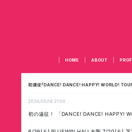
HOME
ABOUT
PROF
初遠征「DANCE! DANCE! HAPPY! WORLD! TO
2024/05/14 21:00
初の遠征！
「DANCE! DANCE! HAPP
6/29(土) PLUSWIN HALL大阪
7/20(土)