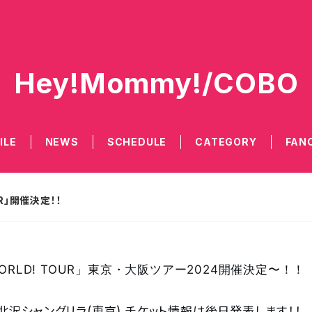
Hey!Mommy!/COBO
ILE
NEWS
SCHEDULE
CATEGORY
FAN
UR」開催決定！！
Y! WORLD! TOUR」東京・大阪ツアー2024開催決定〜！！
 下北沢シャングリラ(東京)
チケット情報は後日発表します！！