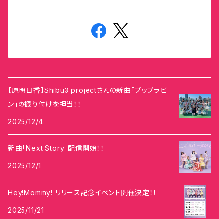
【原明日香】Shibu3 projectさんの新曲「プップラビ
ン」の振り付けを担当！！
2025/12/4
新曲「Next Story」配信開始！！
2025/12/1
Hey!Mommy! リリース記念イベント開催決定！！
2025/11/21