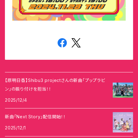
【原明日香】Shibu3 projectさんの新曲「プップラビ
ン」の振り付けを担当！！
2025/12/4
新曲「Next Story」配信開始！！
2025/12/1