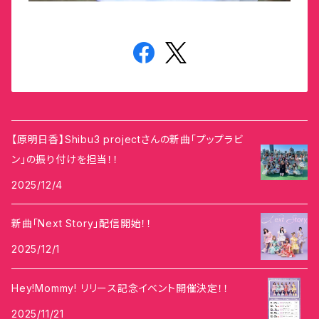
【原明日香】Shibu3 projectさんの新曲「プップラビ
ン」の振り付けを担当！！
2025/12/4
新曲「Next Story」配信開始！！
2025/12/1
Hey!Mommy! リリース記念イベント開催決定！！
2025/11/21