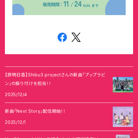
【原明日香】Shibu3 projectさんの新曲「プップラビ
ン」の振り付けを担当！！
2025/12/4
新曲「Next Story」配信開始！！
2025/12/1