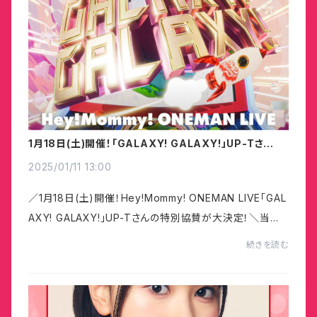
1月18日(土)開催！「GALAXY! GALAXY!」UP-Tさんの
特別協賛が大決定！
2025/01/11 13:00
／1月18日(土)開催！Hey!Mommy! ONEMAN LIVE「GAL
AXY! GALAXY!」UP-Tさんの特別協賛が大決定！＼当日
のライブ写真を使ったオリジナルTシャツも当日夜から販
続きを読む
売開始予定です！Hey!Mommy! ONEMAN LIVE「GALAX
Y! GALA...