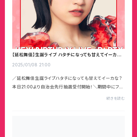
【延松舞佳】生誕ライブ ハタチになっても甘えてイーカ
な？自治会先行抽選受付開始！！
2025/01/08 21:00
／延松舞佳生誕ライブハタチになっても甘えてイーカな？
本日21:00より自治会先行抽選受付開始！＼期間中にファ
ンクラブサービスFaniconにて“自治会”にご入会をいただ
続きを読む
いた皆さまには、「お知らせ」にて先行抽選受...