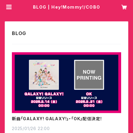
BLOG | Hey!Mommy!/COBO
新曲「GALAXY! GALAXY!」・「OK」配信決定！
2025/01/26 22:00