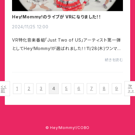
Hey!Mommy!のライブが VRになりました！！
2024/11/25 12:00
VR特化音楽番組「Just Two of US」アーティスト第一弾
としてHey!Mommy!が選ばれました！！11/28(木)ワンマン
ライブ「Hey!Mommy! 3rd Anniversary Live「Hey!Mo
続きを読む
mmy!SUPER JET!! 〜とよすに超ぶーん〜 」にて限定視...
<<
次
1
2
3
4
5
6
7
8
9
前
>>
© Hey!Mommy!/COBO