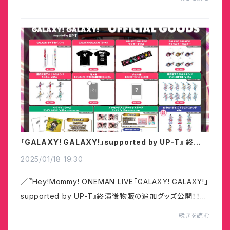
「GALAXY! GALAXY!」supported by UP-T』 終演後
物販の追加グッズ公開！
2025/01/18 19:30
／『Hey!Mommy! ONEMAN LIVE「GALAXY! GALAXY!」
supported by UP-T』終演後物販の追加グッズ公開！！＼
新衣装グッズが追加されました！皆さんぜひ手に入れてく
続きを読む
ださい！10分の1アクスタは受注販売となります。