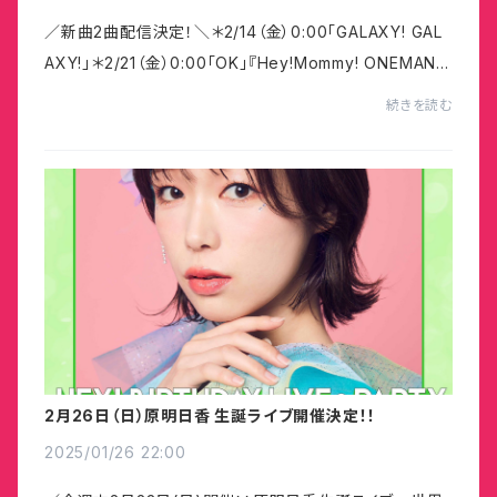
／新曲2曲配信決定！＼＊2/14（金）0:00「GALAXY! GAL
AXY!」＊2/21（金）0:00「OK」『Hey!Mommy! ONEMAN L
IVE「GALAXY! GALAXY!」supported by UP-T』で初披
続きを読む
露した新曲です！
2月26日（日）原明日香 生誕ライブ開催決定！！
2025/01/26 22:00